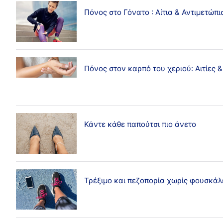
Όλα τα άρθρα
Πόνος στο Γόνατο : Αίτια & Αντιμετώπι
Lifestyle
Άθληση / Δραστηριότητες
Ασθένειες / Συμπτώματα
Πόνος στον καρπό του χεριού: Αιτίες 
Παιδιά
Περιποίηση πληγών
Πληροφορίες / Μελέτες
Πληροφορίες για τα επιθέματα
Κάντε κάθε παπούτσι πιο άνετο
Πόνοι μέσης και αυχένα
Πρώτες Βοήθειες
Τρέξιμο και πεζοπορία χωρίς φουσκάλ