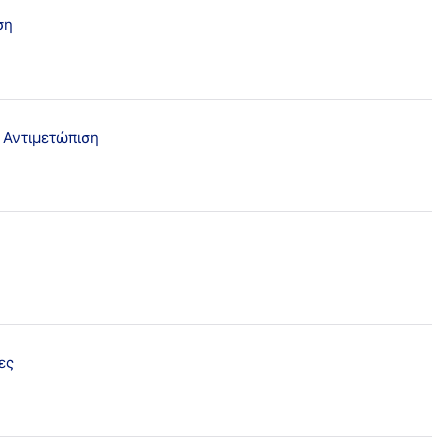
Ανάπλαση Ουλών
ση
Σπίτι / Νοικοκυριό
Τα πάντα για τα πόδια και τ
Περιποίηση πληγών.
Σπρέι Καθαρισμού Πληγών
& Αντιμετώπιση
5.0
136 Κριτικές
Δημοφιλή προϊόν
ες