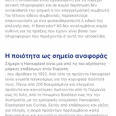
γενικές πληροφορίες και σε καμία περίπτωση δεν
αντικαθιστά την ιατρική ή την επαγγελματική συμβουλή.
Για τέτοιου είδους συμβουλές, παρακαλούμε
επικοινωνήστε με ένα φυσικοθεραπευτή ή ειδικό της
επιλογής σας. Η Beiersdorf AG δεν αναλαμβάνει καμία
ευθύνη για τις πράξεις που έχουν γίνει βάσει των
πληροφοριών που περιέχονται σ' αυτή την ιστοσελίδα.
Η ποιότητα ως σημείο αναφοράς
Σήμερα η Hansaplast είναι μία από τις πιο αξιόπιστες
μάρκες επιδέσμων στην Ευρώπη
, που ιδρύθηκε το 1922. Από τότε τα προϊόντα Hansaplast
είναι γνωστά παγκοσμίως για την κορυφαία ποιότητά
τους. Πάνω από 200 δοκιμασμένα και ελεγμένα
προϊόντα και καινοτομίες πωλούνται από τη Γερμανία
εώς τη Χιλή, από το Ηνωμένο Βασίλειο εώς την την
Αυστραλία, με τις εμπορικές ονομασίες Hansaplast,
Elastoplast και Curitas. Εκτός από επιδέσμους και γάζες
για πληγές, η σειρά προϊόντων περιλαμβάνει καλά
δοκιμασμένα και καινοτόμα προϊόντα που προσφέρουν