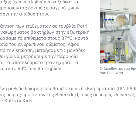
υξης έχει επαληθεύσει διεξοδικά τα
σιμοποιώντας δοκιμές φραγμού τριών
τάσει την απόδοσή τους.
πτιση των επιθεμάτων σε τρυβλία Petri,
εναιωρήματος βακτηρίων στην εξωτερική
πωάσαμε τα επιθέματα στους 37°C, κοντά
ασία του ανθρώπινου σώματος. Αφού
πό την επώαση, μετρήσαμε τις μονάδες
s) για να μετρήσουμε την παρουσία
ri. Τα αποτελέσματα ήταν ηχηρά: Τα
δισαν το 99% των βακτηρίων
Ο Διευθύντής του Ερ
Van Leeuwen.
ένη μέθοδο δοκιμής που βασίζεται σε διεθνή πρότυπα (DIN 5895
ς σειράς προϊόντων της Beiersdorf, όπως οι σειρές Universal, E
e Soft και Kids.