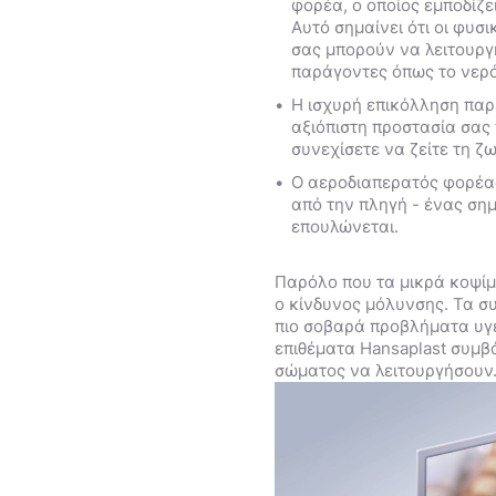
φορέα, ο οποίος εμποδίζε
Αυτό σημαίνει ότι οι φυσ
σας μπορούν να λειτουργ
παράγοντες όπως το νερό,
Η ισχυρή επικόλληση παρ
αξιόπιστη προστασία σας 
συνεχίσετε να ζείτε τη ζ
Ο αεροδιαπερατός φορέας
από την πληγή - ένας ση
επουλώνεται.
Παρόλο που τα μικρά κοψίμ
ο κίνδυνος μόλυνσης. Τα σ
πιο σοβαρά προβλήματα υγε
επιθέματα Hansaplast συμβ
σώματος να λειτουργήσουν