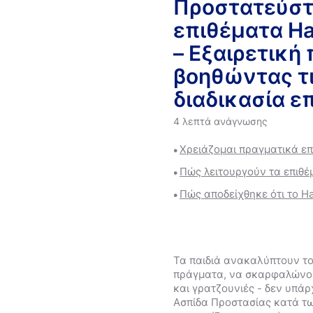
Προστατεύστε
επιθέματα Ha
– Eξαιρετική
βοηθώντας τι
διαδικασία ε
4 λεπτά ανάγνωσης
Χρειάζομαι πραγματικά επ
Πώς λειτουργούν τα επιθέ
Πώς αποδείχθηκε ότι το H
Τα παιδιά ανακαλύπτουν το
πράγματα, να σκαρφαλώνουν
και γρατζουνιές - δεν υπά
Ασπίδα Προστασίας κατά τω