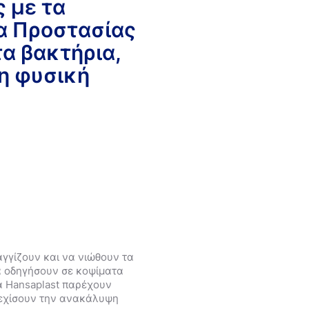
ς με τα
α Προστασίας
τα βακτήρια,
η φυσική
τα
γγίζουν και να νιώθουν τα
α οδηγήσουν σε κοψίματα
α Hansaplast παρέχουν
νεχίσουν την ανακάλυψη