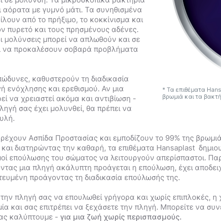
ι αόρατα με γυμνό μάτι. Τα συνηθισμένα
λουν από το πρήξιμο, το κοκκίνισμα και
ον πυρετό και τους πρησμένους αδένες.
οι μολύνσεις μπορεί να απλωθούν και σε
ι να προκαλέσουν σοβαρά προβλήματα
πώδυνες, καθυστερούν τη διαδικασία
ή ενόχλησης και ερεθισμού. Αν μια
* Τα επιθέματα Han
βρωμιά και τα βακτή
εί να χρειαστεί ακόμα και αντιβίωση -
πληγή σας έχει μολυνθεί, θα πρέπει να
υλή.
αρέχουν Ασπίδα Προστασίας και εμποδίζουν το 99% της βρωμιά
και διατηρώντας την καθαρή, τα επιθέματα Hansaplast δημιου
μοί επούλωσης του σώματος να λειτουργούν απερίσπαστοι. Πα
οντας μια πληγή ακάλυπτη προάγεται η επούλωση, έχει αποδειχ
τευμένη προάγοντας τη διαδικασία επούλωσής της.
 την πληγή σας να επουλωθεί γρήγορα και χωρίς επιπλοκές, η
μία και σας επιτρέπει να ξεχάσετε την πληγή. Μπορείτε να συν
σας καλύπτουμε -
για μια ζωή χωρίς περισπασμούς.