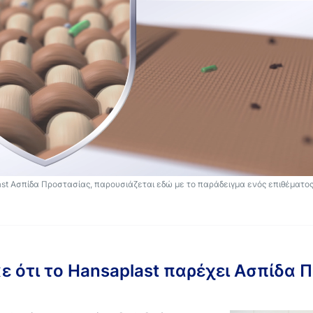
ast Ασπίδα Προστασίας, παρουσιάζεται εδώ με το παράδειγμα ενός επιθέματο
 ότι το Hansaplast παρέχει Ασπίδα 