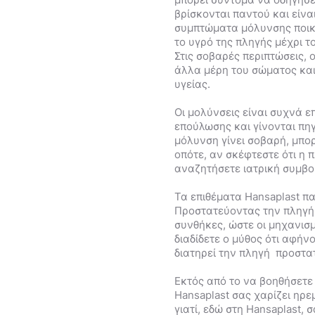
βρίσκονται παντού και είνα
συμπτώματα μόλυνσης ποικί
το υγρό της πληγής μέχρι τ
Στις σοβαρές περιπτώσεις, 
άλλα μέρη του σώματος κα
υγείας.
Οι μολύνσεις είναι συχνά ε
επούλωσης και γίνονται πηγ
μόλυνση γίνει σοβαρή, μπορ
οπότε, αν σκέφτεστε ότι η 
αναζητήσετε ιατρική συμβο
Τα επιθέματα Hansaplast π
Προστατεύοντας την πληγή 
συνθήκες, ώστε οι μηχανισ
διαδίδετε ο μύθος ότι αφήν
διατηρεί την πληγή προστα
Εκτός από το να βοηθήσετε
Hansaplast σας χαρίζει ηρε
γιατί, εδώ στη Hansaplast, 