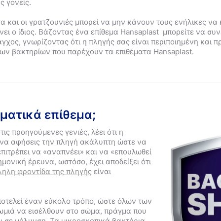
ς γονείς.
α και οι γρατζουνιές μπορεί να μην κάνουν τους ενήλικες να κ
ι ο ίδιος. Βάζοντας ένα επίθεμα Hansaplast μπορείτε να συν
γχος, γνωρίζοντας ότι η πληγής σας είναι περιποιημένη και 
ων βακτηρίων που παρέχουν τα επιθέματα Hansaplast.
ματικά επίθεμα;
ις προηγούμενες γενιές, λέει ότι η
 να αφήσεις την πληγή ακάλυπτη ώστε να
επιτρέπει να «αναπνέει» και να «επουλωθεί
μονική έρευνα, ωστόσο, έχει αποδείξει ότι
ληλη φροντίδα της πληγής
είναι
οτελεί έναν εύκολο τρόπο, ώστε όλων των
ρωμιά να εισέλθουν στο σώμα, πράγμα που
ι σε μόλυνση. Τα μικροσκοπικά βακτήρια