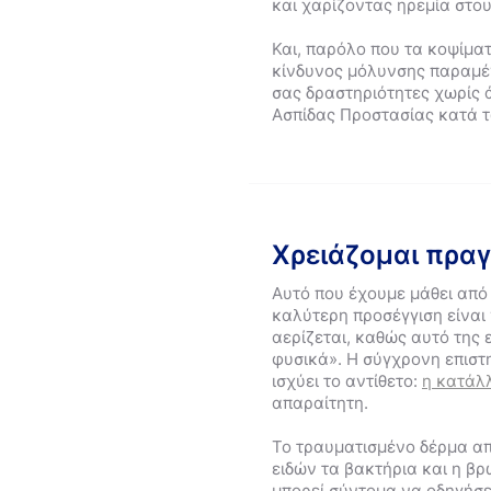
και χαρίζοντας ηρεμία στου
Και, παρόλο που τα κοψίματ
κίνδυνος μόλυνσης παραμένε
σας δραστηριότητες χωρίς ά
Ασπίδας Προστασίας κατά τ
Χρειάζομαι πραγ
Αυτό που έχουμε μάθει από τ
καλύτερη προσέγγιση είναι
αερίζεται, καθώς αυτό της 
φυσικά». Η σύγχρονη επιστη
ισχύει το αντίθετο:
η κατάλ
απαραίτητη.
Το τραυματισμένο δέρμα απ
ειδών τα βακτήρια και η β
μπορεί σύντομα να οδηγήσε