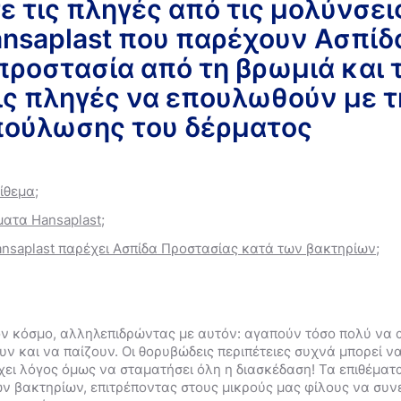
 τις πληγές από τις μολύνσει
Ανάπλαση Ουλών
nsaplast που παρέχουν Ασπίδ
 προστασία από τη βρωμιά και 
ς πληγές να επουλωθούν με τ
Περιποίηση πληγών.
Σπρέι Καθαρισμού Πληγών
πούλωσης του δέρματος
5.0
136 Κριτικές
ίθεμα;
ματα Hansaplast;
Δημοφιλή προϊόν
ansaplast παρέχει Ασπίδα Προστασίας κατά των βακτηρίων;
ν κόσμο, αλληλεπιδρώντας με αυτόν: αγαπούν τόσο πολύ να α
 και να παίζουν. Οι θορυβώδεις περιπέτειες συχνά μπορεί ν
ρχει λόγος όμως να σταματήσει όλη η διασκέδαση! Τα επιθέματ
ν βακτηρίων, επιτρέποντας στους μικρούς μας φίλους να συ