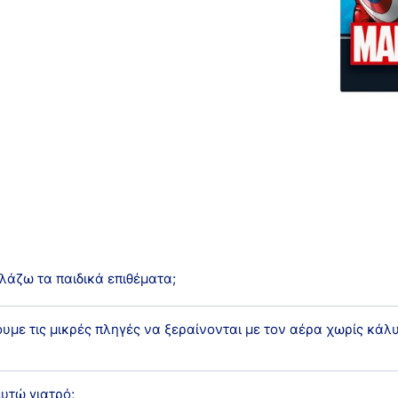
Τα χρώματα είναι
 εύκαμπτο υλικό
ωμιά και τα
λάζω τα παιδικά επιθέματα;
υμε τις μικρές πληγές να ξεραίνονται με τον αέρα χωρίς κάλυ
λάζετε τα παιδικά επιθέματα καθημερινά, όπως και κάθε άλλο
υτώ γιατρό;
υς μύθους σχετικά με τη φροντίδα των πληγών: ότι το να αφή