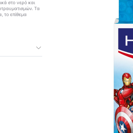
ικά στο νερό και
ροτραυματισμών. Τα
, το επίθεμα
ι πια λόγος
ξεπεράσουμε
έματα με τους
α παιδιά σας να
μιάς και των
οδεύονται από