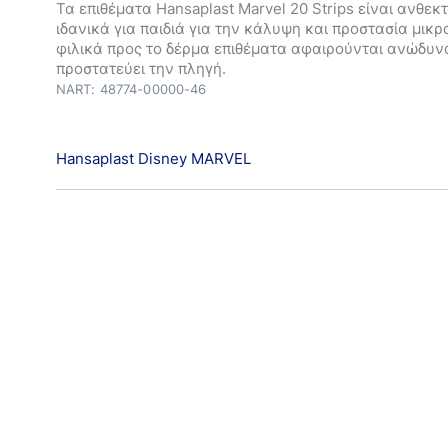
Τα επιθέματα Hansaplast Marvel 20 Strips είναι ανθεκτ
ιδανικά για παιδιά για την κάλυψη και προστασία μικ
φιλικά προς το δέρμα επιθέματα αφαιρούνται ανώδυνα
προστατεύει την πληγή.
NART: 48774-00000-46
Hansaplast Disney MARVEL
Με αυτά τα επιθέματα των σούπερ ηρώων, δεν υπάρχε
ανησυχίας για τις μικρές πληγές. Μαζί, μπορούμε να 
κάθε πρόκληση! Επιλέξτε από μια ποικιλία από τα επιθ
αγαπημένους σας χαρακτήρες της MARVEL και κάντε τ
νιώθουν σαν να συμμετέχουν στην περιπέτεια.
* Τα επιθέματα Hansaplast εμποδίζουν το 99% της βρω
βακτηρίων.
Αξιόπιστη Προστασία Πληγών
Μη ξεχνάτε, ότι αυτά τα περιπετειώδη επιθέματα συν