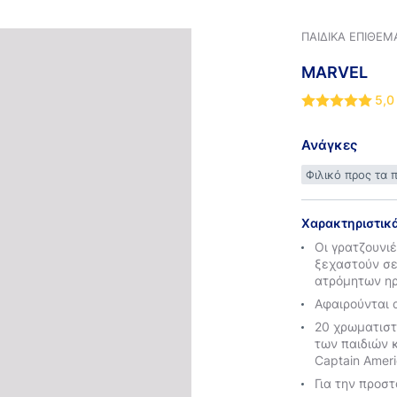
ΠΑΙΔΙΚΆ ΕΠΙΘΈΜ
MARVEL
5,0
Ανάγκες
Φιλικό προς τα π
Χαρακτηριστικ
Οι γρατζουνι
ξεχαστούν σε
ατρόμητων η
Αφαιρούνται 
20 χρωματιστ
των παιδιών 
Captain Ameri
Για την προσ