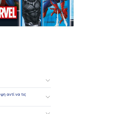
ψη αντί να τις
 συνηθισμένο επίθεμα,
νουμε χωρίς κάλυψη τα