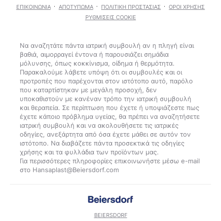
ΕΠΙΚΟΙΝΩΝΊΑ
ΑΠΟΤΎΠΩΜΑ
ΠΟΛΙΤΙΚΉ ΠΡΟΣΤΑΣΊΑΣ
ΌΡΟΙ ΧΡΉΣΗΣ
ΡΥΘΜΊΣΕΙΣ COOKIE
Να αναζητάτε πάντα ιατρική συμβουλή αν η πληγή είναι
βαθιά, αιμορραγεί έντονα ή παρουσιάζει σημάδια
μόλυνσης, όπως κοκκίνισμα, οίδημα ή θερμότητα.
Παρακαλούμε λάβετε υπόψη ότι οι συμβουλές και οι
προτροπές που παρέχονται στον ιστότοπο αυτό, παρόλο
που καταρτίστηκαν με μεγάλη προσοχή, δεν
υποκαθιστούν με κανέναν τρόπο την ιατρική συμβουλή
και θεραπεία. Σε περίπτωση που έχετε ή υποψιάζεστε πως
έχετε κάποιο πρόβλημα υγείας, θα πρέπει να αναζητήσετε
ιατρική συμβουλή και να ακολουθήσετε τις ιατρικές
οδηγίες, ανεξάρτητα από όσα έχετε μάθει σε αυτόν τον
ιστότοπο. Να διαβάζετε πάντα προσεκτικά τις οδηγίες
χρήσης και τα φυλλάδια των προϊόντων μας.
Για περισσότερες πληροφορίες επικοινωνήστε μέσω e-mail
BEIERSDORF