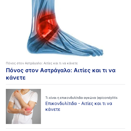
Πόνος στον Αστράγαλο: Αιτίες και τι να κάνετε
Πόνος στον Αστράγαλο: Αιτίες και τι να
κάνετε
Τι είναι η επικονδυλίτιδα αγκώνα (epicondylitis
humeri radialis);
Επικονδυλίτιδα - Αιτίες και τι να
κάνετε