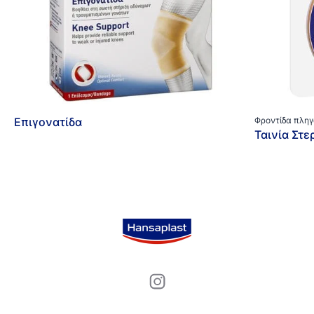
Επιγονατίδα
Φροντίδα πλη
Ταινία Στε